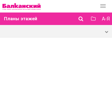
Перек
навиг
А-Я
Планы этажей