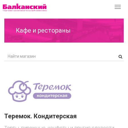
Перек
навиг
Кафе и рестораны
Теремок. Кондитерская
Торты, пирожные, конфеты и другие сладости.