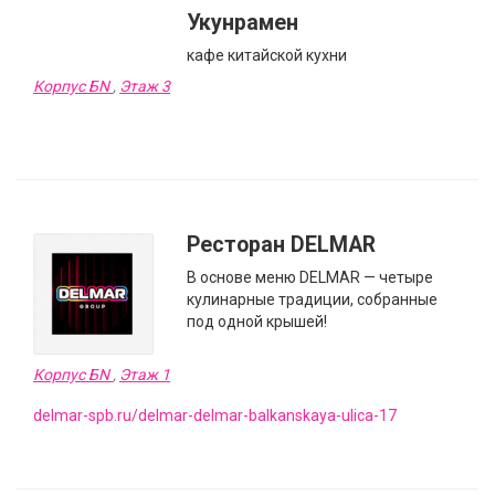
Укунрамен
кафе китайской кухни
Корпус БN
,
Этаж 3
Ресторан DELMAR
В основе меню DELMAR — четыре
кулинарные традиции, собранные
под одной крышей!
Корпус БN
,
Этаж 1
delmar-spb.ru/delmar-delmar-balkanskaya-ulica-17