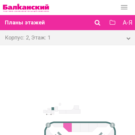
Перек
навиг
А-Я
Планы этажей
Корпус: 2, Этаж: 1