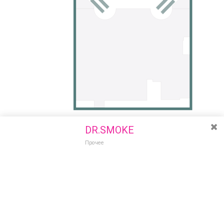
DR.SMOKE
Прочее
Разведите или сдвиньте два пальца на экране, чтобы увеличить или
уменьшить масштаб. Перемещайте карту удерживая палец на
Очистить
экране и перемещая его.