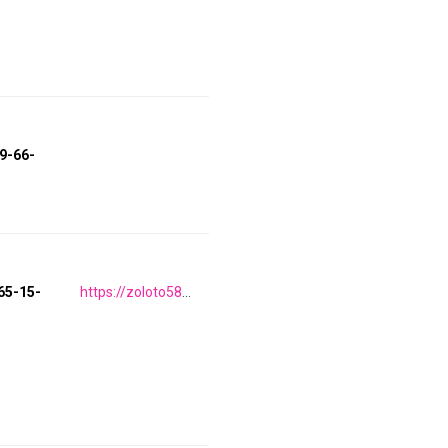
09-66-
65-15-
https://zoloto585.ru