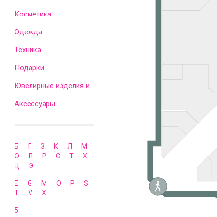
Косметика
Одежда
Техника
Подарки
Ювелирные изделия и часы
Аксессуары
Б
Г
З
К
Л
М
О
П
Р
С
Т
Х
Ц
Э
E
G
M
O
P
S
T
V
X
5