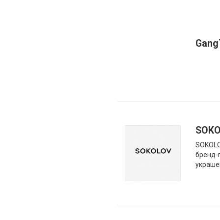
Gang
SOK
SOKOLO
бренд-
украше