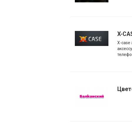
X-СА
X-case 
аксесс
телефо
Цвет