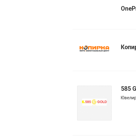
OneP
Копи
585 
Ювелир