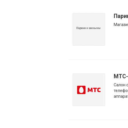
Пари
Магази
МТС-
Салон 
телефо
аппара