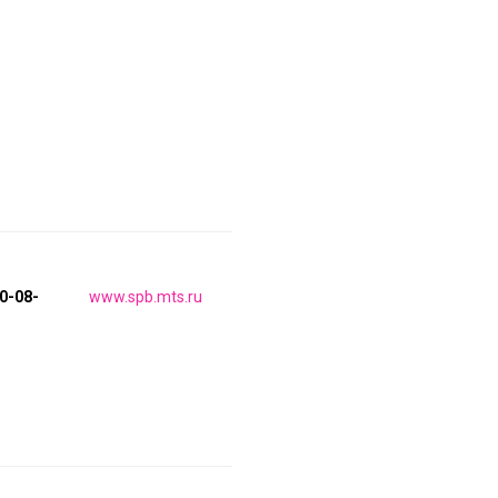
50-08-
www.spb.mts.ru