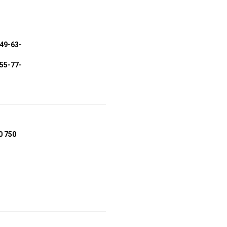
049-63-
355-77-
0 750