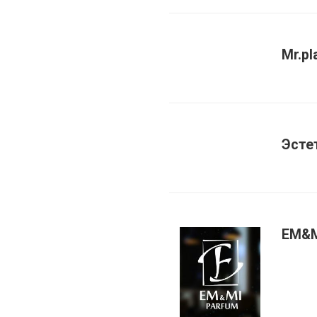
Mr.pl
Эсте
EM&