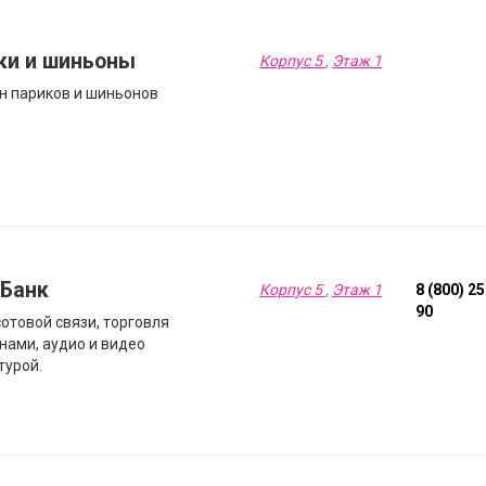
ки и шиньоны
Корпус 5
,
Этаж 1
н париков и шиньонов
Банк
Корпус 5
,
Этаж 1
8 (800) 2
90
сотовой связи, торговля
нами, аудио и видео
турой.