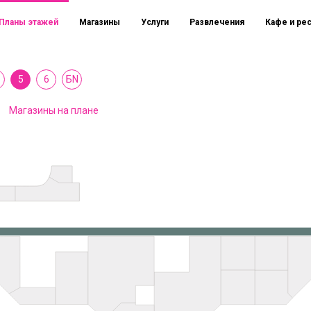
Планы этажей
Магазины
Услуги
Развлечения
Кафе и ре
5
6
БN
Магазины на плане