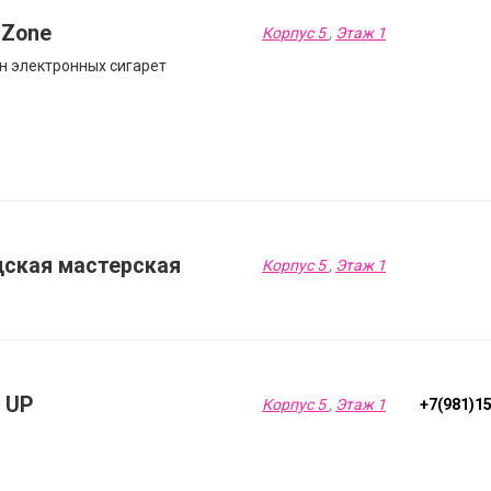
 Zone
Корпус 5
,
Этаж 1
н электронных сигарет
дская мастерская
Корпус 5
,
Этаж 1
 UP
Корпус 5
,
Этаж 1
+7(981)1