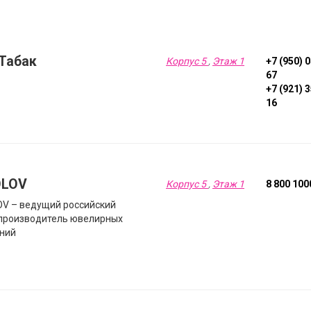
Табак
Корпус 5
,
Этаж 1
+7 (950) 
67
+7 (921) 
16
OLOV
Корпус 5
,
Этаж 1
8 800 100
V – ведущий российский
производитель ювелирных
ний